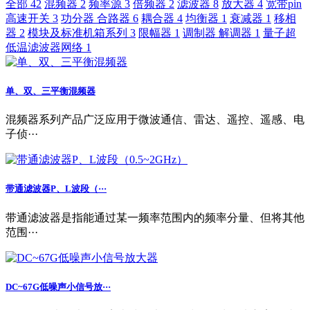
全部
42
混频器
2
频率源
3
倍频器
2
滤波器
8
放大器
4
宽带pin
高速开关
3
功分器 合路器
6
耦合器
4
均衡器
1
衰减器
1
移相
器
2
模块及标准机箱系列
3
限幅器
1
调制器 解调器
1
量子超
低温滤波器网络
1
单、双、三平衡混频器
混频器系列产品广泛应用于微波通信、雷达、遥控、遥感、电
子侦···
带通滤波器P、L波段（···
带通滤波器是指能通过某一频率范围内的频率分量、但将其他
范围···
DC~67G低噪声小信号放···