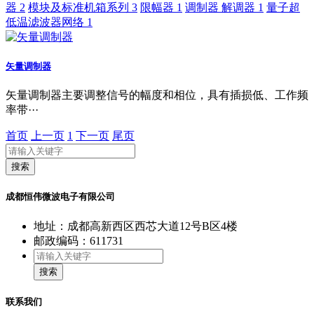
器
2
模块及标准机箱系列
3
限幅器
1
调制器 解调器
1
量子超
低温滤波器网络
1
矢量调制器
矢量调制器主要调整信号的幅度和相位，具有插损低、工作频
率带···
首页
上一页
1
下一页
尾页
搜索
成都恒伟微波电子有限公司
地址：成都高新西区西芯大道12号B区4楼
邮政编码：611731
搜索
联系我们