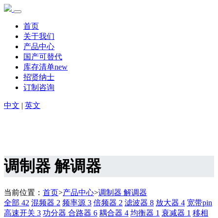
首页
关于我们
产品中心
国产可替代
库存清单new
招贤纳士
订制咨询
中文
|
英文
调制器 解调器
当前位置：
首页
>
产品中心
>
调制器 解调器
全部
42
混频器
2
频率源
3
倍频器
2
滤波器
8
放大器
4
宽带pin
高速开关
3
功分器 合路器
6
耦合器
4
均衡器
1
衰减器
1
移相