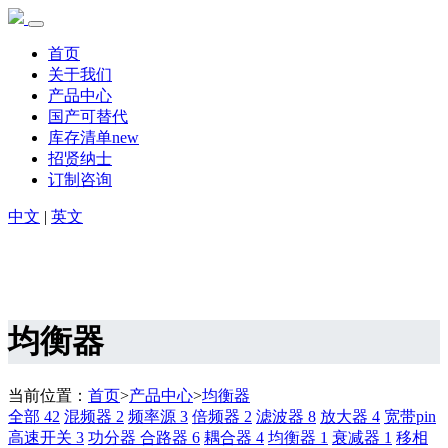
首页
关于我们
产品中心
国产可替代
库存清单new
招贤纳士
订制咨询
中文
|
英文
均衡器
当前位置：
首页
>
产品中心
>
均衡器
全部
42
混频器
2
频率源
3
倍频器
2
滤波器
8
放大器
4
宽带pin
高速开关
3
功分器 合路器
6
耦合器
4
均衡器
1
衰减器
1
移相