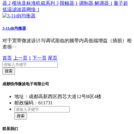
器
2
模块及标准机箱系列
3
限幅器
1
调制器 解调器
1
量子超
低温滤波器网络
1
3-11dB均衡器
对于宽带微波设计与调试面临的频带内高低端增益（插损）相
差很···
首页
上一页
1
下一页
尾页
搜索
成都恒伟微波电子有限公司
地址：成都高新西区西芯大道12号B区4楼
邮政编码：611731
搜索
联系我们