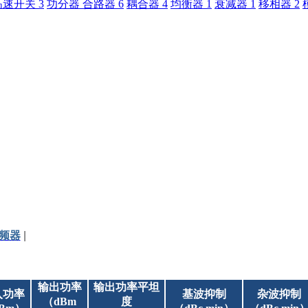
n高速开关
3
功分器 合路器
6
耦合器
4
均衡器
1
衰减器
1
移相器
2
频器
|
输出功率
输出功率平坦
入功率
基波抑制
杂波抑制
（dBm
度