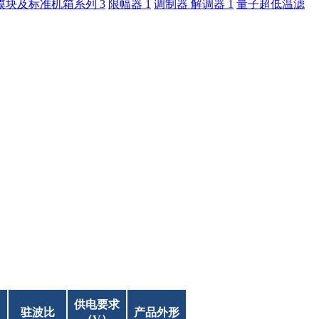
模块及标准机箱系列
3
限幅器
1
调制器 解调器
1
量子超低温滤
供电要求
驻波比
产品外形