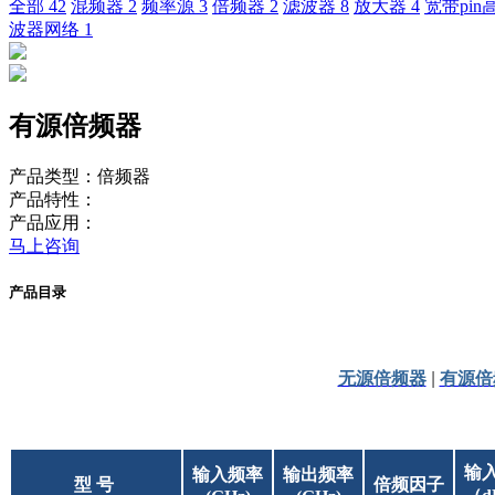
全部
42
混频器
2
频率源
3
倍频器
2
滤波器
8
放大器
4
宽带pi
波器网络
1
有源倍频器
产品类型：倍频器
产品特性：
产品应用：
马上咨询
产品目录
无源倍频器
|
有源倍
输
输入频率
输出频率
型 号
倍频因子