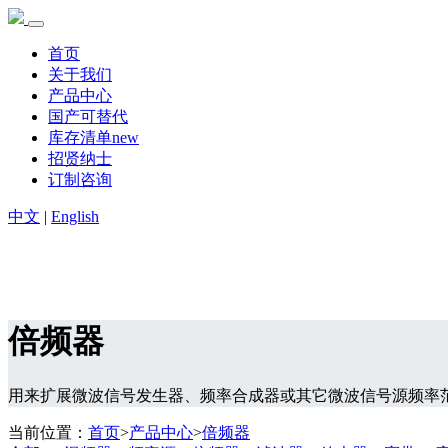
首页
关于我们
产品中心
国产可替代
库存清单new
招贤纳士
订制咨询
中文
|
English
倍频器
用来扩展微波信号发生器、频率合成器或其它微波信号源频率
当前位置：
首页
>
产品中心
>
倍频器