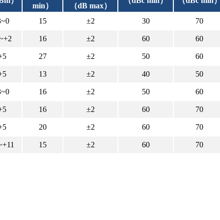
Bm）
（dBc min）
（dBc min
min）
（dB max）
3~0
15
±2
30
70
2~+2
16
±2
60
60
+5
27
±2
50
60
+5
13
±2
40
50
3~0
16
±2
50
60
+5
16
±2
60
70
+5
20
±2
60
70
~+11
15
±2
60
70