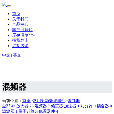
首页
关于我们
产品中心
国产可替代
库存清单new
招贤纳士
订制咨询
中文
|
英文
混频器
当前位置：
首页
>
常用射频微波器件
>
混频器
全部
47
放大器
25
混频器
7
偏置器 加法器
1
功分器
0
耦合器
0
滤波器
1
量子计算超低温器件
4