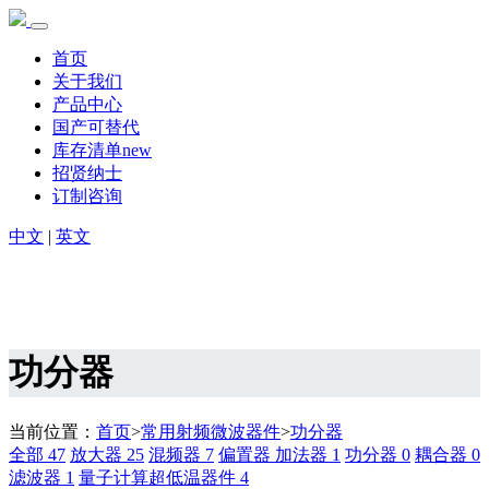
首页
关于我们
产品中心
国产可替代
库存清单new
招贤纳士
订制咨询
中文
|
英文
功分器
当前位置：
首页
>
常用射频微波器件
>
功分器
全部
47
放大器
25
混频器
7
偏置器 加法器
1
功分器
0
耦合器
0
滤波器
1
量子计算超低温器件
4